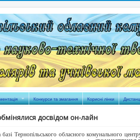
ментація
Конкурси та змагання
Корисні лінки
Дистанц
бмінялися досвідом он-лайн
а базі Тернопільського обласного комунального центр