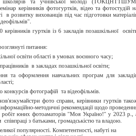
школярів та
учнівської
молоді (ТОКЦНТТШУМ
мінар керівників фотогуртків, відео та фотостудій н
ті в розвитку вихованців під час підготовки матеріалі
ідеофільмів".
0 керівників гуртків із 6 закладів позашкільної освіт
розглянуті питання:
ільної освіти області в умовах воєнного часу;
 працівників в закладах позашкільної освіти;
ння та оформлення навчальних програм для закладі
ласті;
до конкурсів фотографій та відеофільмів
.
н
зв'язку
майстри фото справи, керівники гуртків тако
інформаційно-методичні рекомендації щодо проведенн
 робіт юних фотоаматорів "Моя Україно!" у 2023 р., 
співпраці з батьками, громадськістю та владою.
еликої популярності. Компетентності, набуті на