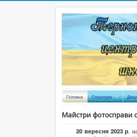
Головна
Структура
Доку
Майстри фотосправи о
20 вересня 2023 р
. н