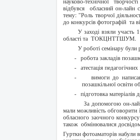
науково-технічної
творчості
відбувся обласний он-лайн се
тему: "Роль творчої діяльнос
до конкурсів фотографій та в
У заході взяли участь 1
області та ТОКЦНТТШУМ.
У роботі семінару були 
-
робота закладів позашк
-
атестація педагогічних
-
вимоги до написа
позашкільної освіти об
-
підготовка матеріалів 
За допомогою он-лай
мали можливість обговорити 
обласного заочного конкурсу
також обмінювалися досвідом 
Гуртки фотоаматорів набули в