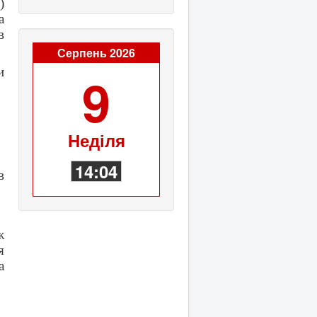
)
а
в
Серпень 2026
и
9
Неділя
14:04
в
ж
я
а