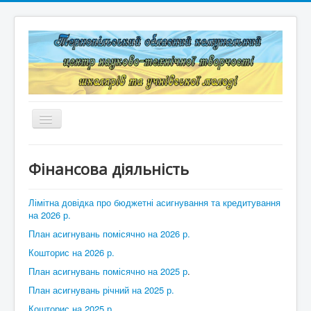
Перемикач
навігації
Головна
Фінансова діяльність
Структура
Лімітна довідка про бюджетні асигнування та кредитування
Документація
на 2026 р.
План асигнувань помісячно на 2026 р.
Конкурси та змагання
Кошторис на 2026 р.
Корисні лінки
План асигнувань помісячно на 2025 р
.
Дистанційне навчання
План асигнувань річний на 2025 р.
Кошторис на 2025 р.