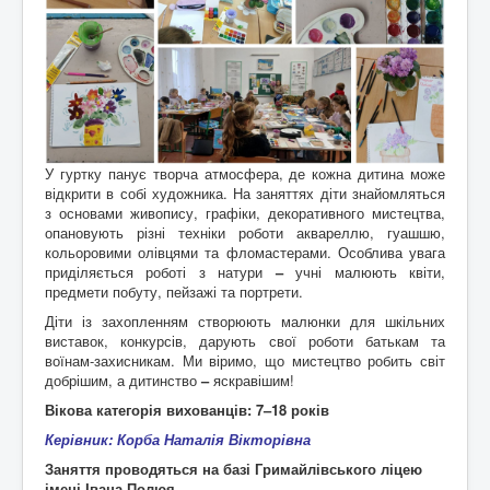
Контакти
У гуртку панує творча атмосфера, де кожна дитина може
відкрити в собі художника. На заняттях діти знайомляться
з основами живопису, графіки, декоративного мистецтва,
опановують різні техніки роботи аквареллю, гуашшю,
кольоровими олівцями та фломастерами. Особлива увага
приділяється роботі з натури
–
учні малюють квіти,
предмети побуту, пейзажі та портрети.
Діти із захопленням створюють малюнки для шкільних
виставок, конкурсів, дарують свої роботи батькам та
воїнам-захисникам. Ми віримо, що мистецтво робить світ
добрішим, а дитинство
–
яскравішим!
Вікова категорія вихованців: 7
–
18 років
Керівник: Корба Наталія Вікторівна
Заняття проводяться на базі Гримайлівського ліцею
імені Івана Полюя