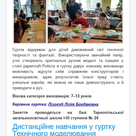
Гурток відкриває для дітей дивовижний світ технічної
творчості та фантазії. Використовуючи звичайний папір,
учні створюють оригінальні рухомі моделі та іграшки у
стилі papercraft.Робота в гуртку дарує кожному вихованцю
можливість відчути себе справжнім конструктором і
винахідником, адже результатом їхньої праці стають
унікальні вироби, які можна не лише демонструвати, а й
приводити в рух.
Вікова категорія вихованців: 7
–13 років
Керівник гуртка:
Лізогуб Лілія Богданівна
Заняття проводяться на базі Тернопільської
загальноосвітньої школи І-ІІІ ступенів № 24
Дистанційне навчання у гуртку
Технічного моделювання