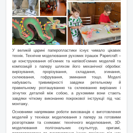
Контакти
У великій царині паперопластики існує чимало цікавих
технік. Технічне моделювання рухомих іграшок Papercraft –
це конструювання об’ємних та напівоб’ємних моделей та
композицій з паперу шляхом його механічної обробки:
вирізування, прорізування, складання, згинання,
склеювання, гофрування, зминання тощо. Моделі
набувають тривимірності завдяки ретельному й
правильному розташуванню та склеюванню вирізаних і
зігнутих деталей між собою, а рухомими вони стають
завдяки чіткому виконанню покрокової інструкції під час
монтажу.
Основними напрямами роботи вихованців є виготовлення
моделей у техніках моделювання з паперу за готовими
розгортками та схемами: технічного моделювання, 3D-
моделювання полігональних скульптур, оригамі,
паперопластики та використання інших похідних від них