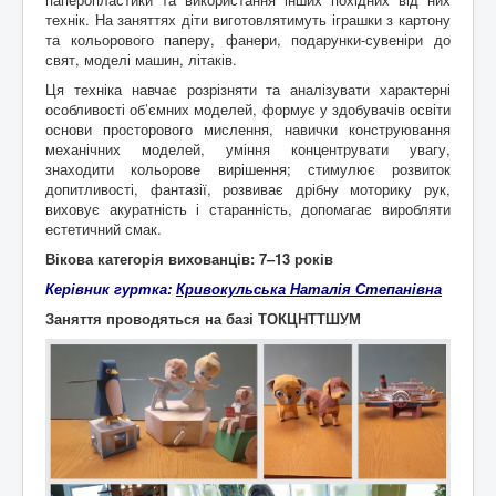
технік. На заняттях діти виготовлятимуть іграшки з картону
та кольорового паперу, фанери, подарунки-сувеніри до
свят, моделі машин, літаків.
Ця техніка навчає розрізняти та аналізувати характерні
особливості об’ємних моделей, формує у здобувачів освіти
основи просторового мислення, навички конструювання
механічних моделей, уміння концентрувати увагу,
знаходити кольорове вирішення; стимулює розвиток
допитливості, фантазії, розвиває дрібну моторику рук,
виховує акуратність і старанність, допомагає виробляти
естетичний смак.
Вікова категорія вихованців: 7
–13 років
Керівник гуртка:
Кривокульська Наталія Степанівна
Заняття проводяться на базі ТОКЦНТТШУМ