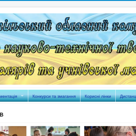
ментація
Конкурси та змагання
Корисні лінки
Дистанц
в