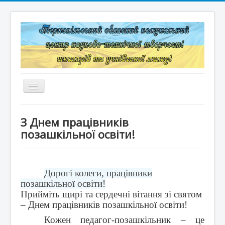
Перемикач
навігації
Головна
З Днем працівників
Структура
позашкільної освіти!
Документація
Конкурси та змагання
Дорогі колеги, працівники
позашкільної освіти!
Корисні лінки
Прийміть щирі та сердечні вітання зі святом
– Днем працівників позашкільної освіти!
Дистанційне навчання
Кожен педагог-позашкільник – це