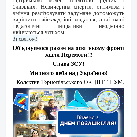
підтримкою колег, теплотою рідних і
близьких. Невичерпна енергія, оптимізм і
вміння реалізовувати задумане допоможуть
вирішити найскладніші завдання, а всі ваші
педагогічні ініціативи неодмінно
увінчаються успіхом.
Зі святом!
Об'єднуємося разом на освітньому фронті
задля Перемоги!!!
Слава ЗСУ!
Мирного неба над Україною!
Колектив Тернопільського ОКЦНТТШУМ.