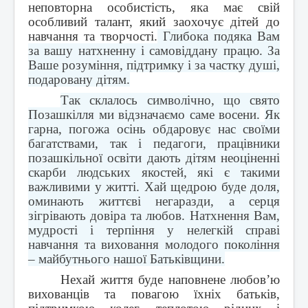
Контакти
неповторна особистість, яка має свій
особливий талант, який заохочує дітей до
навчання та творчості.
Глибока подяка Вам
за вашу натхненну і самовіддану працю. За
Ваше розуміння, підтримку і за частку душі,
подаровану дітям.
Так склалось символічно, що свято
Позашкілля ми відзначаємо саме восени.
Як
гарна, погожа осінь обдаровує нас своїми
багатствами, так і педагоги, працівники
позашкільної освіти дають дітям неоціненні
скарби людських якостей, які є такими
важливими у житті. Хай щедрою буде доля,
оминають життєві негаразди, а серця
зігрівають довіра та любов. Натхнення Вам,
мудрості і терпіння у нелегкій справі
навчання та виховання молодого покоління
– майбутнього нашої Батьківщини.
Нехай життя буде наповнене любов’ю
вихованців та повагою їхніх батьків,