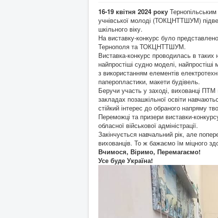
16-19 квітня 2024 року
Тернопільським 
учнівської молоді (ТОКЦНТТШУМ) підвед
шкільного віку.
На виставку-конкурс було представлено 
Тернополя та ТОКЦНТТШУМ.
Виставка-конкурс проводилась в таких н
найпростіші судно моделі, найпростіші м
з використанням елементів електротехні
паперопластики, макети будівель.
Беручи участь у заході, вихованці ПТМ 
закладах позашкільної освіти навчаютьс
стійкий інтерес до обраного напряму тво
Переможці та призери виставки-конкурс
обласної військової адміністрації.
Закінчується навчальний рік, але попер
вихованців. То ж бажаємо їм міцного здо
Вчимося, Віримо, Перемагаємо!
Усе буде Україна!