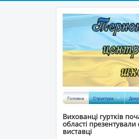
Головна
Структура
Доку
Вихованці гуртків по
області презентували 
виставці