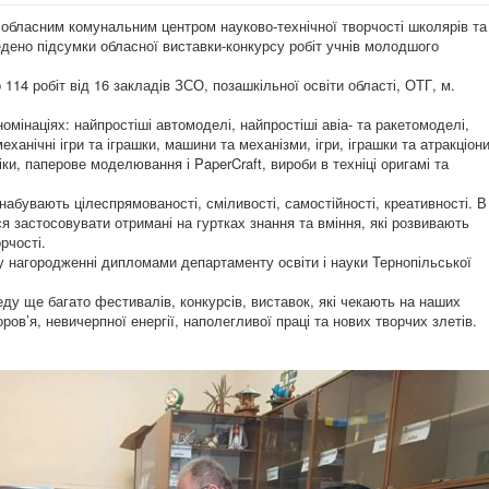
обласним комунальним центром науково-технічної творчості школярів та
ено підсумки обласної виставки-конкурсу робіт учнів молодшого
114 робіт від 16 закладів ЗСО, позашкільної освіти області, ОТГ, м.
омінаціях: найпростіші автомоделі, найпростіші авіа- та ракетомоделі,
еханічні ігри та іграшки, машини та механізми, ігри, іграшки та атракціон
ки, паперове моделювання і PaperCraft, вироби в техніці оригамі та
набувають цілеспрямованості, сміливості, самостійності, креативності. В
я застосовувати отримані на гуртках знання та вміння, які розвивають
рчості.
у нагородженні дипломами департаменту освіти і науки Тернопільської
еду ще багато фестивалів, конкурсів, виставок, які чекають на наших
ров’я, невичерпної енергії, наполегливої праці та нових творчих злетів.