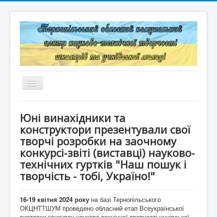
Перемикач
навігації
Головна
Юні винахідники та
Структура
конструктори презентували свої
творчі розробки на заочному
Документація
конкурсі-звіті (виставці) науково-
технічних гуртків "Наш пошук і
Конкурси та змагання
творчість - тобі, Україно!"
Корисні лінки
16-19 квітня 2024 року
на базі Тернопільського
Дистанційне навчання
ОКЦНТТШУМ проведено обласний етап Всеукраїнської
виставки-конкурсу науково-технічної творчості учнівської