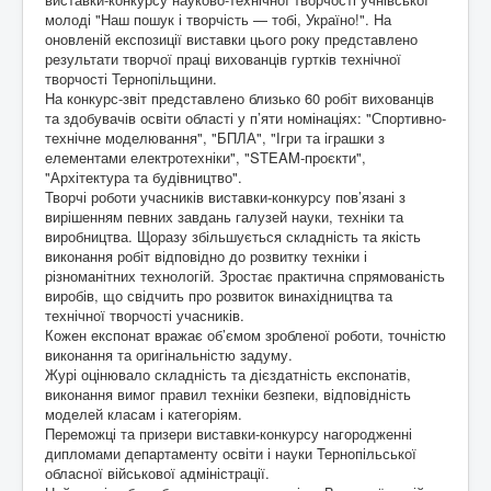
Контакти
молоді "Наш пошук і творчість — тобі, Україно!". На
оновленій експозиції виставки цього року представлено
результати творчої праці вихованців гуртків технічної
творчості Тернопільщини.
На конкурс-звіт представлено близько 60 робіт вихованців
та здобувачів освіти області у п’яти номінаціях: "Спортивно-
технічне моделювання", "БПЛА", "Ігри та іграшки з
елементами електротехніки", "STEAM-проєкти",
"Архітектура та будівництво".
Творчі роботи учасників виставки-конкурсу пов’язані з
вирішенням певних завдань галузей науки, техніки та
виробництва. Щоразу збільшується складність та якість
виконання робіт відповідно до розвитку техніки і
різноманітних технологій. Зростає практична спрямованість
виробів, що свідчить про розвиток винахідництва та
технічної творчості учасників.
Кожен експонат вражає об’ємом зробленої роботи, точністю
виконання та оригінальністю задуму.
Журі оцінювало складність та дієздатність експонатів,
виконання вимог правил техніки безпеки, відповідність
моделей класам і категоріям.
Переможці та призери виставки-конкурсу нагородженні
дипломами департаменту освіти і науки Тернопільської
обласної військової адміністрації.