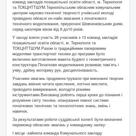
команд закладів позашкільної освіти області, м. Тернополя
Контакти
та ТОКЦНТТШУМ.Тернопільським обласним комунальним
центром науково-технічної творчості учнівської молоді
проведено обласні он-лайн змагання з початкового
технічного моделювання, приурочені Шевченківським дням,
серед школярів віком від 6 до10 років.
У заході взяли участь 26 учасників з 13 команд закладів
позашкільної освіти області, м. Тернополя та
ТОКЦНТТШУМ.Разом із традиційними паперовими
моделями транспортної техніки до програми було
включено виготовлення макета будівлі з геометричного
конструктора.Початкове моделювання розвиває пам’ять і
уяву, дрібну моторику рук, дисциплінованість.
Учасники змагань продемонстрували при виконанні творчих
завдань вміння читати креслення, логічно мислити,
проводити вимірювання, володіти різними
інструментами.Вихованці роблять перші кроки до пізнання і
розуміння світу техніки, опанування певної системи
початкових технічних та технологічних знань, вмінь і
навичок.
За результатами роботи суддівської колегії були визначені
переможці обласних змагань у командному заліку:
І місце -зайняла команда Комунального закладу