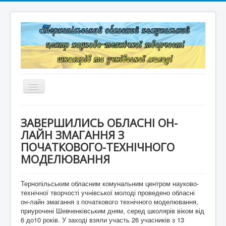
Перемикач
навігації
Головна
ЗАВЕРШИЛИСЬ ОБЛАСНІ ОН-
Структура
ЛАЙН ЗМАГАННЯ З
ПОЧАТКОВОГО-ТЕХНІЧНОГО
Документація
МОДЕЛЮВАННЯ
Конкурси та змагання
Тернопільським обласним комунальним центром науково-
Корисні лінки
технічної творчості учнівської молоді проведено обласні
он-лайн змагання з початкового технічного моделювання,
Дистанційне навчання
приурочені Шевченківським дням, серед школярів віком від
6 до10 років. У заході взяли участь 26 учасників з 13