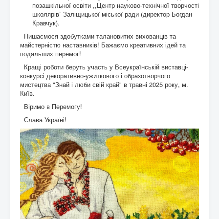
позашкільної освіти ,,Центр науково-технічної творчості
школярівˮ Заліщицької міської ради (директор Богдан
Кравчук).
Пишаємося здобутками талановитих вихованців та
майстерністю наставників! Бажаємо креативних ідей та
подальших перемог!
Кращі роботи беруть участь у Всеукраїнській виставці-
конкурсі декоративно-ужиткового і образотворчого
мистецтва "Знай і люби свій край" в травні 2025 року, м.
Київ.
Віримо в Перемогу!
Слава Україні!