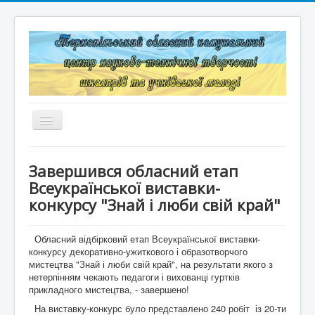
Перемикач
навігації
Головна
Завершився обласний етап
Структура
Всеукраїнської виставки-
конкурсу "Знай і люби свій край"
Документація
Конкурси та змагання
Обласний відбірковий етап Всеукраїнської виставки-
конкурсу декоративно-ужиткового і образотворчого
мистецтва "Знай і люби свій край", на результати якого з
Корисні лінки
нетерпінням чекають педагоги і вихованці гуртків
прикладного мистецтва, - завершено!
Дистанційне навчання
На виставку-конкурс було представлено 240 робіт із 20-ти