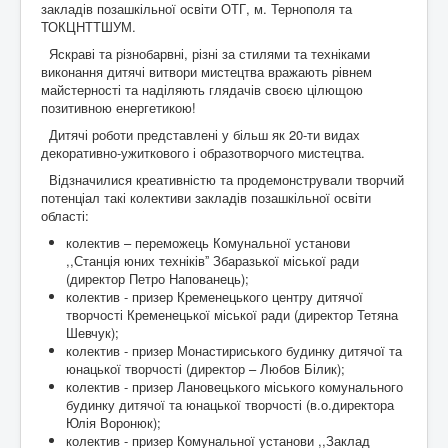
Контакти
закладів позашкільної освіти ОТГ, м. Тернополя та
ТОКЦНТТШУМ.
Яскраві та різнобарвні, різні за стилями та техніками
виконання дитячі витвори мистецтва вражають рівнем
майстерності та наділяють глядачів своєю цілющою
позитивною енергетикою!
Дитячі роботи представлені у більш як 20-ти видах
декоративно-ужиткового і образотворчого мистецтва.
Відзначилися креативністю та продемонстрували творчий
потенціал такі колективи закладів позашкільної освіти
області:
колектив – переможець Комунальної установи
,,Станція юних техніківˮ Збаразької міської ради
(директор Петро Напованець);
колектив - призер Кременецького центру дитячої
творчості Кременецької міської ради (директор Тетяна
Шевчук);
колектив - призер Монастириського будинку дитячої та
юнацької творчості (директор – Любов Білик);
колектив - призер Лановецького міського комунального
будинку дитячої та юнацької творчості (в.о.директора
Юлія Воронюк);
колектив - призер Комунальної установи ,,Заклад