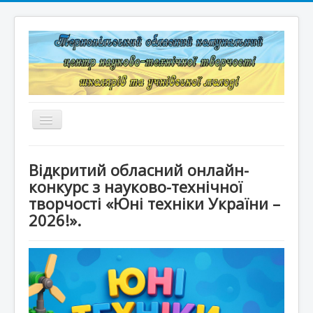
Перемикач
навігації
Головна
Відкритий обласний онлайн-
Структура
конкурс з науково-технічної
творчості «Юні техніки України –
Документація
2026!».
Конкурси та змагання
Корисні лінки
Дистанційне навчання