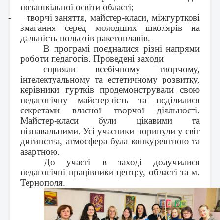
позашкільної освіти області;
-
творчі заняття, майстер-класи, міжгурткові
змагання серед молодших школярів на
дальність польотів ракетопланів.
В програмі поєдналися різні напрями
роботи педагогів. Проведені заходи
сприяли всебічному творчому,
інтелектуальному та естетичному розвитку,
керівники гуртків продемонстрували свою
педагогічну майстерність та поділилися
секретами власної творчої діяльності.
Майстер-класи були цікавими та
пізнавальними. Усі учасники поринули у світ
дитинства, атмосфера була конкурентною та
азартною.
До участі в заході долучилися
педагогічні працівники центру, області та м.
Тернополя.