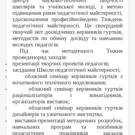
центру науково-технічної творчості
школярів та учнівської молоді, з метою
підвищення рівня педагогічної майстерності,
удосконалення професійноїведено Тиждень
педагогічної майстерності. Це своєрідний
творчий звіт досвідчених керівників гуртків,
методистів по обміну досвіду та навчанню
молодих педагогів.
Під час методичного Тижня
проведено
ряд
заход
ів
:
-
презентації творчих проектів педагогів;
-
засідання Школи педагогічної майстерності;
-
обласний семінар керівників гуртків з
початкового технічного моделювання;
-
обласний семінар керівників гуртків
раціоналізаторів і винахідників,
організаторів виставок;
-
обласний семінар керівників гуртків
дизайнерів та ужиткового мистецтва;
-
виставки-презентації методичних розробок,
навчальних програм та посібників
педагогічних працівників закладів