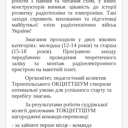
роботи з паяння та читання схем, у юних
конструкторів виникає цікавість до історії
розвитку радіотехніки та електроніки. Такі
заходи сприяють вихованню та підготовці
майбутньої еліти радіотехнічних військ
України!
Змагання проходили у двох вікових
категоріях: молодша (12-14 років) та старша
(15-18 років). Програмою заходу
передбачено проведення теоретичного
заліку та монтаж радіоелектронного
пристрою на макетній платі.
Оргкомітет, педагогічний колектив
Тернопільського ОКЦНТТШУМ створили
оптимальні умови для успішного старту та
перебігу змагань.
За результатами роботи суддівської
колегії дипломами ТОКЦНТТШУМ
нагороджені команди-переможці:
- за зайняте перше місце - команда