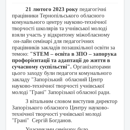
21 лютого 2023 року
педагогічні
працівники Тернопільського обласного
комунального центру науково-технічної
творчості школярів та учнівської молоді
взяли участь у відкритому міжобласному
он-лайн
семінарі для педагогічних
працівників закладів позашкільної освіти за
темою:
"
STEM
– освіта в ЗПО – запорука
профорієнтації та адаптації до життя в
сучасному суспільстві".
Організаторами
цього заходу були педагоги комунального
закладу "Запорізький обласний Центр
науково-технічної творчості учнівської
молоді "Грані" Запорізької обласної ради.
З вітальним словом виступив директор
Запорізького обласного Центру науково-
технічної творчості учнівської молоді
"Грані" Сергій Богданов.
Учасниками семінару було