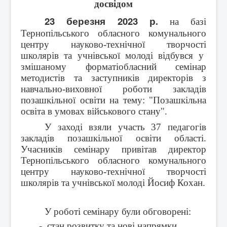
досвідом
Контакти
23 березня 2023 р
.
на базі
Тернопільського обласного комунального
центру науково-технічної
творчості
школярів та
учнівської
молоді відбувся у
змішаному форматіобласний семінар
методистів та заступників директорів з
навчально-виховної роботи закладів
позашкільної освіти на тему: "Позашкільна
освіта в умовах військового стану".
У заході взяли участь 37 педагогів
закладів позашкільної освіти області.
Учасників семінару привітав директор
Тернопільського обласного комунального
центру науково-технічної
творчості
школярів та
учнівської
молоді Йосиф Кохан.
У роботі семінару були обговорені:
-
стан розвитку та нові напрямки