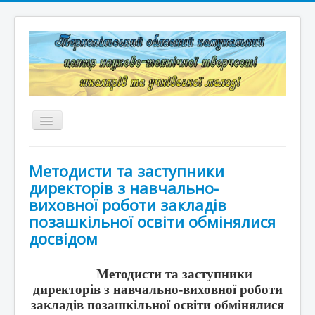
Перемикач
навігації
Головна
Методисти та заступники
Структура
директорів з навчально-
виховної роботи закладів
Документація
позашкільної освіти обмінялися
досвідом
Конкурси та змагання
Корисні лінки
Методисти та заступники
директорів з навчально-виховної роботи
Дистанційне навчання
закладів позашкільної освіти обмінялися